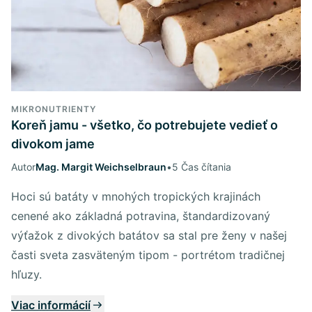
MIKRONUTRIENTY
Koreň jamu - všetko, čo potrebujete vedieť o
divokom jame
Autor
Mag. Margit Weichselbraun
•
5 Čas čítania
Hoci sú batáty v mnohých tropických krajinách
cenené ako základná potravina, štandardizovaný
výťažok z divokých batátov sa stal pre ženy v našej
časti sveta zasväteným tipom - portrétom tradičnej
hľuzy.
Viac informácií