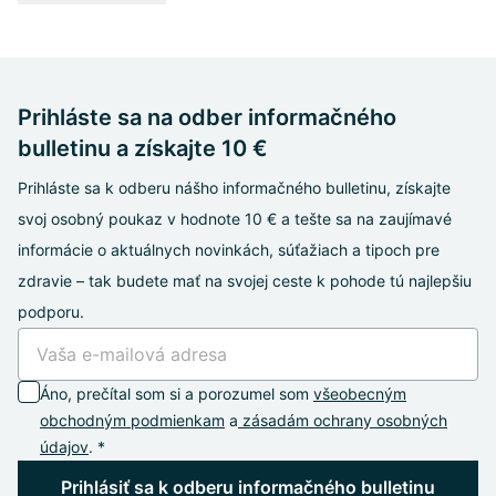
Prihláste sa na odber informačného
bulletinu a získajte 10 €
Prihláste sa k odberu nášho informačného bulletinu, získajte
svoj osobný poukaz v hodnote 10 € a tešte sa na zaujímavé
informácie o aktuálnych novinkách, súťažiach a tipoch pre
zdravie – tak budete mať na svojej ceste k pohode tú najlepšiu
podporu.
Áno, prečítal som si a porozumel som
všeobecným
obchodným podmienkam
a
zásadám ochrany osobných
údajov
. *
Prihlásiť sa k odberu informačného bulletinu