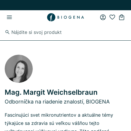
Skip to main content
Skip to main navigation
Mag. Margit Weichselbraun
Odborníčka na riadenie znalostí, BIOGENA
Fascinujúci svet mikronutrientov a aktuálne témy
týkajúce sa zdravia sú veľkou vášňou tejto