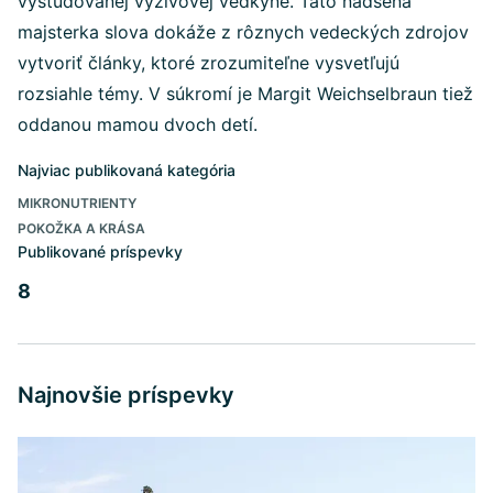
vyštudovanej výživovej vedkyne. Táto nadšená
majsterka slova dokáže z rôznych vedeckých zdrojov
vytvoriť články, ktoré zrozumiteľne vysvetľujú
rozsiahle témy. V súkromí je Margit Weichselbraun tiež
oddanou mamou dvoch detí.
Najviac publikovaná kategória
MIKRONUTRIENTY
POKOŽKA A KRÁSA
Publikované príspevky
8
Najnovšie príspevky