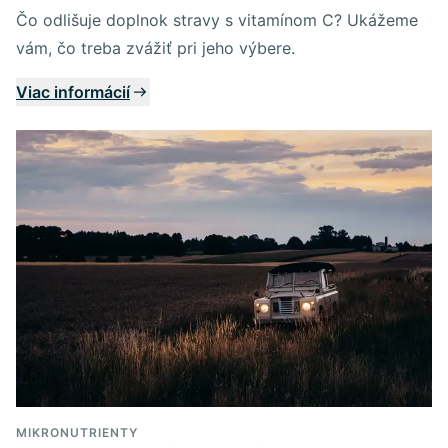
Čo odlišuje doplnok stravy s vitamínom C? Ukážeme
vám, čo treba zvážiť pri jeho výbere.
Viac informácií
MIKRONUTRIENTY