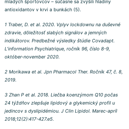
mladých športovcov – súčasne sa zvýšili hladiny
antioxidantov v krvi a bunkách (5).
1 Traber, D. et al. 2020. Vplyv lockdownu na duševné
zdravie, dôležitosť slabých signálov a jemných
indikátorov. Predbežné výsledky štúdie Covadapt.
L'information Psychiatrique, ročník 96, číslo 8-9,
október-november 2020.
2 Morikawa et al. Jpn Pharmacol Ther. Ročník 47, č. 8,
2019.
3 Zhan P et al. 2018. Liečba koenzýmom Q10 počas
24 týždňov zlepšuje lipidový a glykemický profil u
jedincov s dyslipidémiou. J Clin Lipidol. Marec-apríl
2018;12(2):417-427.e5.