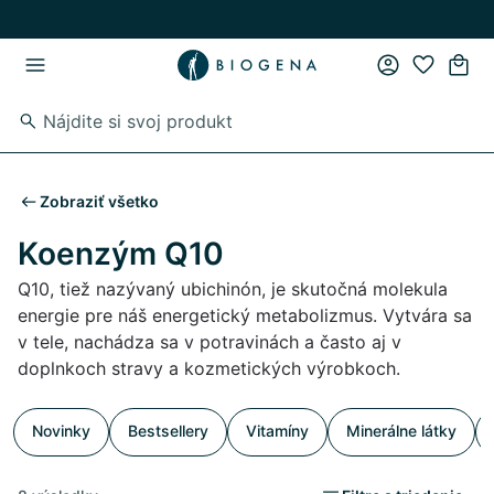
Skip to main content
Skip to main navigation
Zobraziť všetko
Koenzým Q10
Q10, tiež nazývaný ubichinón, je skutočná molekula
energie pre náš energetický metabolizmus. Vytvára sa
v tele, nachádza sa v potravinách a často aj v
doplnkoch stravy a kozmetických výrobkoch.
Novinky
Bestsellery
Vitamíny
Minerálne látky