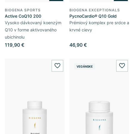
BIOGENA SPORTS
BIOGENA EXCEPTIONALS
Active CoQ10 200
PycnoCardio® Q10 Gold
Vysoko dávkovaný koenzým
Prémiový komplex pre srdce a
Q10 v forme aktivovaného
krvné cievy
ubichinolu
119,90 €
46,90 €
VEGÁNSKE
wishlist.add
wishl