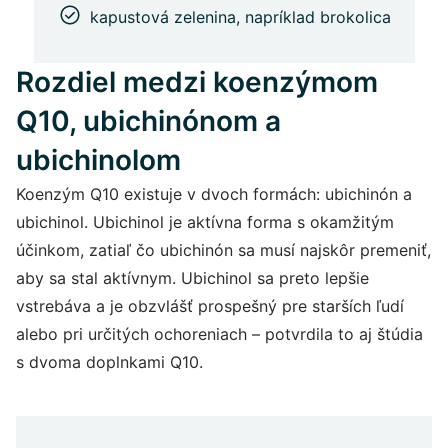
kapustová zelenina, napríklad brokolica
Rozdiel medzi koenzýmom
Q10, ubichinónom a
ubichinolom
Koenzým Q10 existuje v dvoch formách: ubichinón a
ubichinol. Ubichinol je aktívna forma s okamžitým
účinkom, zatiaľ čo ubichinón sa musí najskôr premeniť,
aby sa stal aktívnym. Ubichinol sa preto lepšie
vstrebáva a je obzvlášť prospešný pre starších ľudí
alebo pri určitých ochoreniach – potvrdila to aj štúdia
s dvoma doplnkami Q10.