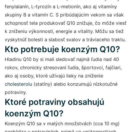
fenylalanín, L-tyrozín a L-metionín, ako aj vitamíny
skupiny B a vitamín C. S pribúdajúcim vekom sa však
schopnosť tela produkovať Q10 znižuje, čo môže viesť
k zníženiu výkonnosti, energie a vitality. Môžu sa tiež
vyskytnúť bolesti a slabosť svalov a tráviaceho traktu.
Kto potrebuje koenzým Q10?
Hladinu Q10 by si mali sledovať najmä ľudia nad 40
rokov, chronicky stresovaní ľudia, športovci, fajčiari,
ako aj osoby, ktoré užívajú lieky na zníženie
cholesterolu
(statíny) alebo konzumujú nízkotučné
potraviny.
Ktoré potraviny obsahujú
koenzým Q10?
Koenzým Q10 sa v malých množstvách (cca 10 mg)
nachádza v potravinách, najmä vo vnútornostiach