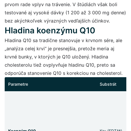
prvom rade vplyv na trávenie. V štúdiách však boli
testované aj vysoké dávky (1 200 až 3 000 mg denne)
bez akýchkoľvek výrazných vedľajších účinkov.
Hladina koenzýmu Q10
Hladina Q10 sa tradične stanovuje v krvnom sére, ale
„analýza celej krvi“ je presnejšia, pretože meria aj
krvné bunky, v ktorých je Q10 uložený. Hladina
cholesterolu tiež ovplyvňuje hladinu Q10, preto sa
odporúča stanovenie Q10 s korekciou na cholesterol.
Parametre
Substrát
Koenzým Q10
Krv (EDTA*)