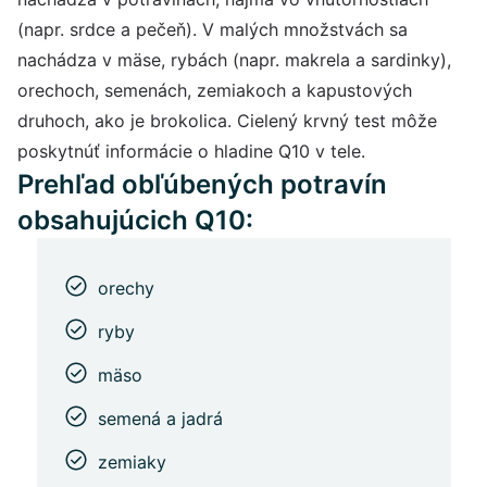
(napr. srdce a pečeň). V malých množstvách sa
nachádza v mäse, rybách (napr. makrela a sardinky),
orechoch, semenách, zemiakoch a kapustových
druhoch, ako je brokolica. Cielený krvný test môže
poskytnúť informácie o hladine Q10 v tele.
Prehľad obľúbených potravín
obsahujúcich Q10:
orechy
ryby
mäso
semená a jadrá
zemiaky