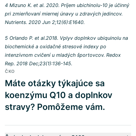
4 Mizuno K. et al. 2020. Príjem ubichinolu-10 je účinný
pri zmierňovaní miernej únavy u zdravých jedincov.
Nutrients. 2020 Jun 2;12(6):E1640.
5 Orlando P. et al.2018. Vplyv doplnkov ubiquinolu na
biochemické a oxidačné stresové indexy po
intenzívnom cvičení u mladých športovcov. Redox
Rep. 2018 Dec;23(1):136-145.
ČKO
Máte otázky týkajúce sa
koenzýmu Q10 a doplnkov
stravy? Pomôžeme vám.