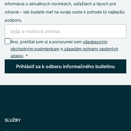
informácie o aktuálnych novinkách, súťažiach a tipoch pre
zdravie – tak budete mať na svojej ceste k pohode tú najlepšiu
podporu.
Áno, prečítal som si a porozumel som
všeobecným
obchodným podmienkam
a
zásadám ochrany osobných
údajov
. *
Prihlásiť sa k odberu informačného bulletinu
SLUŽBY