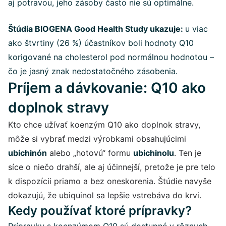
aj potravou, jeho zásoby často nie sú optimálne.
Štúdia BIOGENA Good Health Study ukazuje:
u viac
ako štvrtiny (26 %) účastníkov boli hodnoty Q10
korigované na cholesterol pod normálnou hodnotou –
čo je jasný znak nedostatočného zásobenia.
Príjem a dávkovanie: Q10 ako
doplnok stravy
Kto chce užívať koenzým Q10 ako doplnok stravy,
môže si vybrať medzi výrobkami obsahujúcimi
ubichinón
alebo „hotovú“ formu
ubichinolu
. Ten je
síce o niečo drahší, ale aj účinnejší, pretože je pre telo
k dispozícii priamo a bez oneskorenia. Štúdie navyše
dokazujú, že ubiquinol sa lepšie vstrebáva do krvi.
Kedy používať ktoré prípravky?
Prípravky s koenzýmom Q10 sú dostupné v rôznych