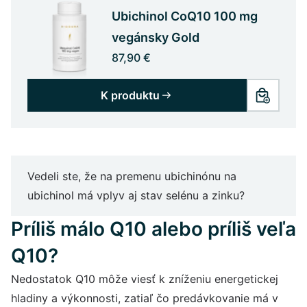
Ubichinol CoQ10 100 mg
vegánsky Gold
87,90 €
K produktu
Vedeli ste, že na premenu ubichinónu na
ubichinol má vplyv aj stav selénu a zinku?
Príliš málo Q10 alebo príliš veľa
Q10?
Nedostatok Q10 môže viesť k zníženiu energetickej
hladiny a výkonnosti, zatiaľ čo predávkovanie má v