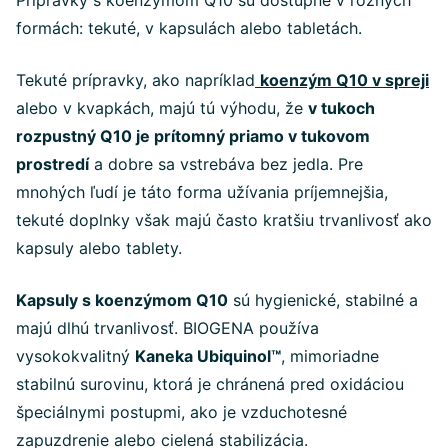
formách: tekuté, v kapsulách alebo tabletách.
Tekuté prípravky, ako napríklad
koenzým Q10 v spreji
alebo v kvapkách, majú tú výhodu, že
v tukoch
rozpustný Q10 je prítomný priamo v tukovom
prostredí
a dobre sa vstrebáva bez jedla. Pre
mnohých ľudí je táto forma užívania príjemnejšia,
tekuté doplnky však majú často kratšiu trvanlivosť ako
kapsuly alebo tablety.
Kapsuly s koenzýmom Q10
sú hygienické, stabilné a
majú dlhú trvanlivosť. BIOGENA používa
vysokokvalitný
Kaneka Ubiquinol™
, mimoriadne
stabilnú surovinu, ktorá je chránená pred oxidáciou
špeciálnymi postupmi, ako je vzduchotesné
zapuzdrenie alebo cielená stabilizácia.