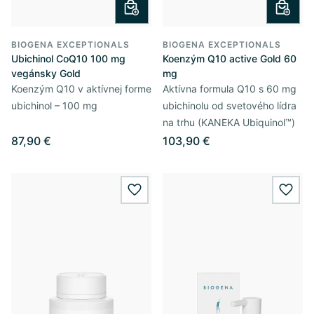
BIOGENA EXCEPTIONALS
BIOGENA EXCEPTIONALS
Ubichinol CoQ10 100 mg
Koenzým Q10 active Gold 60
vegánsky Gold
mg
Koenzým Q10 v aktívnej forme
Aktívna formula Q10 s 60 mg
ubichinol – 100 mg
ubichinolu od svetového lídra
na trhu (KANEKA Ubiquinol™)
87,90 €
103,90 €
wishlist.add
wishl