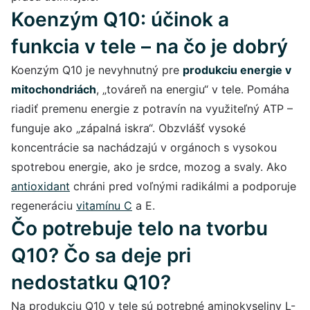
Koenzým Q10: účinok a
funkcia v tele – na čo je dobrý
Koenzým Q10 je nevyhnutný pre
produkciu energie v
mitochondriách
, „továreň na energiu“ v tele. Pomáha
riadiť premenu energie z potravín na využiteľný ATP –
funguje ako „zápalná iskra“. Obzvlášť vysoké
koncentrácie sa nachádzajú v orgánoch s vysokou
spotrebou energie, ako je srdce, mozog a svaly. Ako
antioxidant
chráni pred voľnými radikálmi a podporuje
regeneráciu
vitamínu C
a E.
Čo potrebuje telo na tvorbu
Q10? Čo sa deje pri
nedostatku Q10?
Na produkciu Q10 v tele sú potrebné aminokyseliny L-