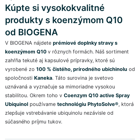
Kúpte si vysokokvalitné
produkty s koenzýmom Q10
od BIOGENA
V BIOGENA nájdete
prémiové doplnky stravy s
koenzýmom Q10
v rôznych formách. Náš sortiment
zahŕňa tekuté aj kapsulové prípravky, ktoré sú
vyrobené zo
100 % čistého, prírodného ubichinolu
od
spoločnosti
Kaneka
. Táto surovina je svetovo
uznávaná a vyznačuje sa mimoriadne vysokou
stabilitou. Okrem toho v
Coenzym Q10 active Spray
Ubiquinol
používame
technológiu PhytoSolve®
, ktorá
zlepšuje vstrebávanie ubiquinolu nezávisle od
súčasného príjmu tukov.