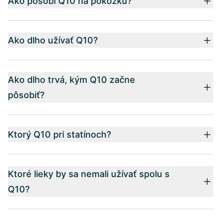
Ako pôsobí Q10 na pokožku?
Ako dlho užívať Q10?
Ako dlho trvá, kým Q10 začne
pôsobiť?
Ktorý Q10 pri statínoch?
Ktoré lieky by sa nemali užívať spolu s
Q10?