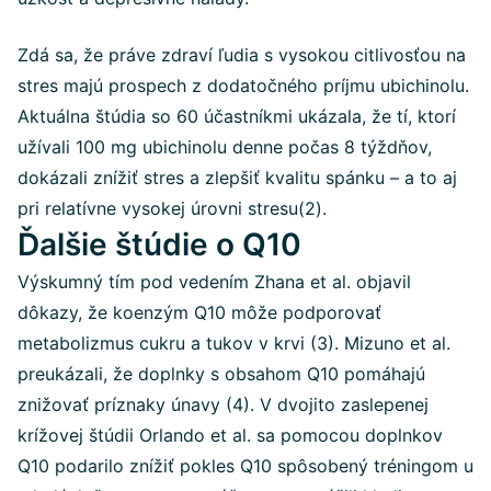
Zdá sa, že práve zdraví ľudia s vysokou citlivosťou na
stres majú prospech z dodatočného príjmu ubichinolu.
Aktuálna štúdia so 60 účastníkmi ukázala, že tí, ktorí
užívali 100 mg ubichinolu denne počas 8 týždňov,
dokázali znížiť stres a zlepšiť kvalitu spánku – a to aj
pri relatívne vysokej úrovni stresu(2).
Ďalšie štúdie o Q10
Výskumný tím pod vedením Zhana et al. objavil
dôkazy, že koenzým Q10 môže podporovať
metabolizmus cukru a tukov v krvi (3). Mizuno et al.
preukázali, že doplnky s obsahom Q10 pomáhajú
znižovať príznaky únavy (4). V dvojito zaslepenej
krížovej štúdii Orlando et al. sa pomocou doplnkov
Q10 podarilo znížiť pokles Q10 spôsobený tréningom u