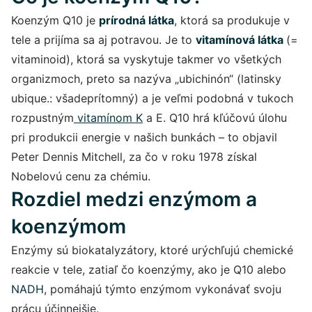
Koenzým Q10 je
prírodná látka
, ktorá sa produkuje v
tele a prijíma sa aj potravou. Je to
vitamínová látka
(=
vitaminoid), ktorá sa vyskytuje takmer vo všetkých
organizmoch, preto sa nazýva „ubichinón“ (latinsky
ubique.: všadeprítomný) a je veľmi podobná v tukoch
rozpustným
vitamínom K
a E. Q10 hrá kľúčovú úlohu
pri produkcii energie v našich bunkách – to objavil
Peter Dennis Mitchell, za čo v roku 1978 získal
Nobelovú cenu za chémiu.
Rozdiel medzi enzýmom a
koenzýmom
Enzýmy sú biokatalyzátory, ktoré urýchľujú chemické
reakcie v tele, zatiaľ čo koenzýmy, ako je Q10 alebo
NADH
, pomáhajú týmto enzýmom vykonávať svoju
prácu účinnejšie.