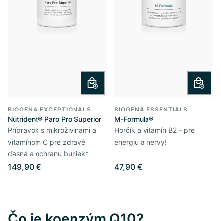
BIOGENA EXCEPTIONALS
BIOGENA ESSENTIALS
Nutrident® Paro Pro Superior
M-Formula®
Prípravok s mikroživinami a
Horčík a vitamín B2 – pre
vitamínom C pre zdravé
energiu a nervy!
ďasná a ochranu buniek*
149,90 €
47,90 €
Čo je koenzým Q10?