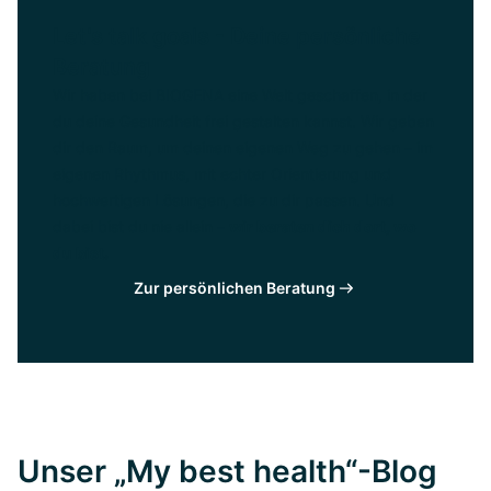
Let's talk goals - Deine persönliche
Beratung
Wir haben bei BIOGENA eine Welt geschaffen, in der
du deine Gesundheit frei gestalten kannst. Wir geben
dir den Raum, um deinen eigenen Weg zu gehen – im
eigenen Rhythmus, mit echter Orientierung und
hochwertigen Lösungen, die zu dir passen. Und
dabei bist du nie allein –
wir beraten dich dort, wo
du bist.
Zur persönlichen Beratung
Unser „My best health“-Blog