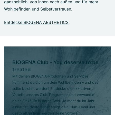
ganzheitlich, von innen nach außen und für mehr
Wohlbefinden und Selbstvertrauen.
Entdecke BIOGENA AESTHETICS
BIOGENA Club - You deserve to be
treated
Mit deinen BIOGENA-Produkten und Services
kümmerst du dich um dein Wohlbefinden – und das
sollte belohnt werden! Entdecke die exklusiven
Vorteile unseres Club-Programms und verwandle
deine Einkäufe in bares Geld. Je mehr du im Jahr
einkaufst, desto höher steigt dein Club-Level und
desto attraktiver werden deine Vorteile.