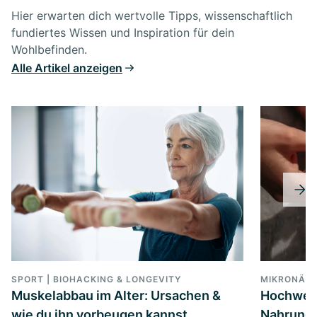
Hier erwarten dich wertvolle Tipps, wissenschaftlich
fundiertes Wissen und Inspiration für dein
Wohlbefinden.
Alle Artikel anzeigen
SPORT | BIOHACKING & LONGEVITY
MIKRONÄH
Muskelabbau im Alter: Ursachen &
Hochwer
wie du ihn vorbeugen kannst
Nahrungs