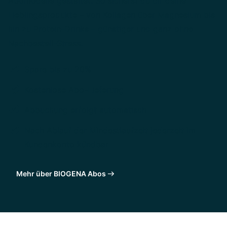
Abomodelle gestaltet. So sicherst du dir deine
Lieblingsprodukte – von Kollagen über Magnesium bis
hin zu Protein-Drinks – günstiger und ganz ohne
Nachbestell-Stress.
Spare bis zu 20%
Kostenlose Abo-Lieferung
Abbuchung erfolgt automatisch
Nach Ablauf der Mindestlaufzeit jederzeit im
Kundenkonto kündbar
Mehr über BIOGENA Abos