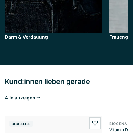
Darm & Verdauung
Frauenges
Kund:innen lieben gerade
Alle anzeigen
BIOGENA E
BESTSELLER
BESTSELL
wishlist.add
Vitamin D3 