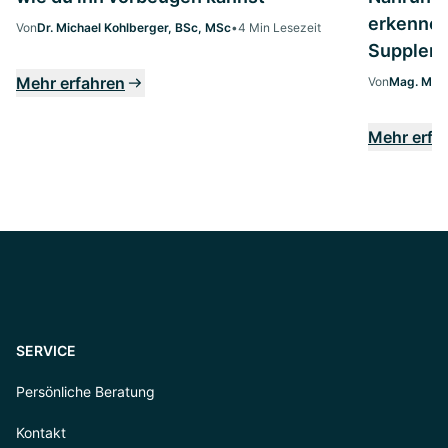
erkennen:
Von
Dr. Michael Kohlberger, BSc, MSc
•
4 Min Lesezeit
Supplem
Mehr erfahren
Von
Mag. Marg
Mehr erfa
SERVICE
Persönliche Beratung
Kontakt