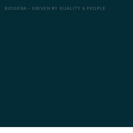
BIOGENA - DRIVEN BY QUALITY & PEOPLE
Warum wir tun, was wir tun
Alles, was wir bei BIOGENA entwickeln, entsteht aus
einem echten Bedarf – für die beste Gesundheit
unserer Kund:innen. Entweder es existiert noch nicht –
oder nicht in einer Qualität, die unseren
Ansprüchen
an Wirksamkeit und Reinheit
genügt. Genau das
treibt uns an. Wir gehen bewusst die Extrameile, um
Mikronährstoff-Präparate zu schaffen, die in puncto
Wissenschaft, Dosierung und Darreichungsform
komplett neue Maßstäbe setzen. Ganz nach unserem
Motto:
My best health.
Unsere BIOGENA Story