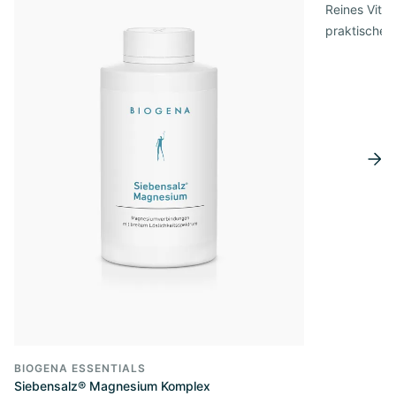
Reines Vita
praktischer
BIOGENA ESSENTIALS
Siebensalz® Magnesium Komplex