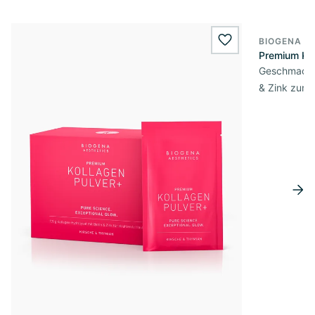
BIOGENA A
wishlist.add
Premium Kol
Geschmacksn
& Zink zur 