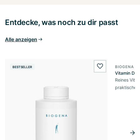
Entdecke, was noch zu dir passt
Alle anzeigen
BIOGENA E
BESTSELLER
BESTSELL
wishlist.add
Vitamin D3 
Reines Vita
praktischer