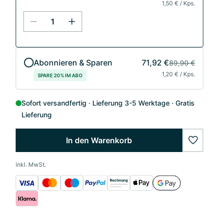
1,50 € / Kps.
Abonnieren & Sparen
71,92 €
89,90 €
1,20 € / Kps.
SPARE 20% IM ABO
Sofort versandfertig
Lieferung 3-5 Werktage
Gratis
Lieferung
In den Warenkorb
wishlis
inkl. MwSt.