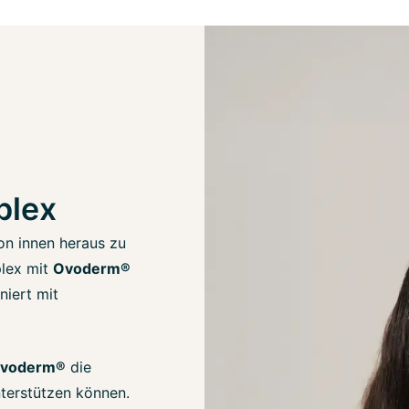
plex
on innen heraus zu
plex mit
Ovoderm®
niert mit
Ovoderm®
die
terstützen können.