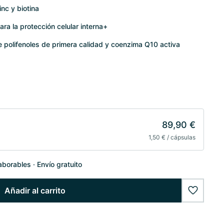
inc y biotina
ra la protección celular interna+
polifenoles de primera calidad y coenzima Q10 activa
89,90 €
1,50 € / cápsulas
laborables
Envío gratuito
Añadir al carrito
wishlist