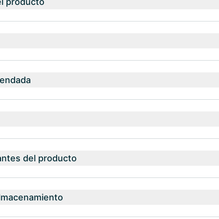
el producto
mendada
antes del producto
almacenamiento