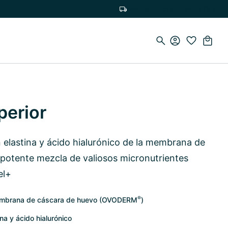
Envío gratuito a partir de 75 €
perior
elastina y ácido hialurónico de la membrana de
 potente mezcla de valiosos micronutrientes
el+
®
membrana de cáscara de huevo (OVODERM
)
a y ácido hialurónico