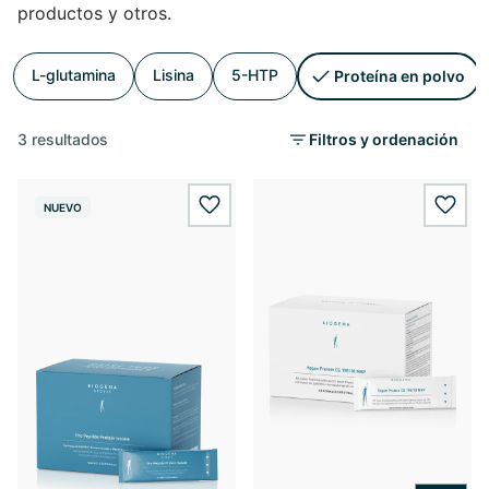
productos y otros.
L-glutamina
Lisina
5-HTP
Proteína en polvo
3 resultados
Filtros y ordenación
NUEVO
wishlist.add
wishl