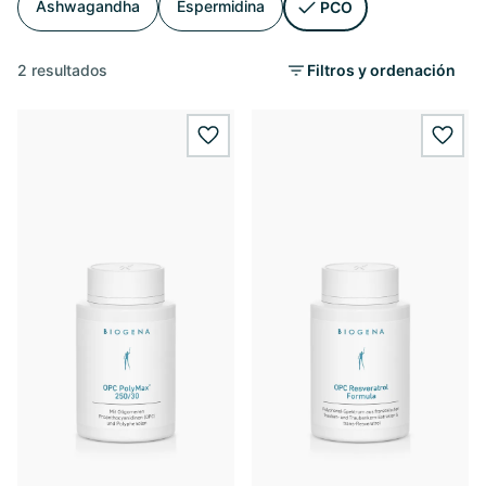
Ashwagandha
Espermidina
PCO
2 resultados
Filtros y ordenación
wishlist.add
wishl