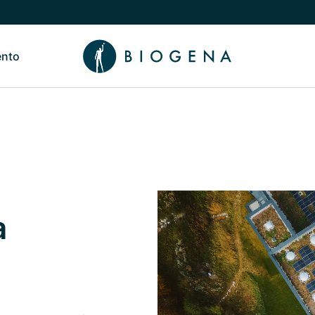
ento
de Nosotros
Alternar submenú de Conocimiento
a