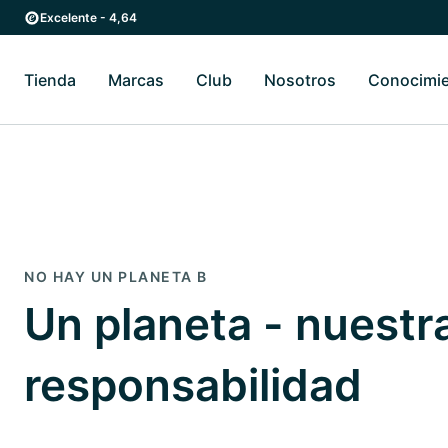
Ir al contenido principal
Ir a la navegación principal
Excelente - 4,64
Tienda
Marcas
Club
Nosotros
Conocimi
Alternar submenú de Tienda
Alternar submenú de Marcas
Alternar submenú 
NO HAY UN PLANETA B
Un planeta - nuestr
responsabilidad