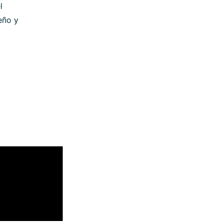
l
eño y