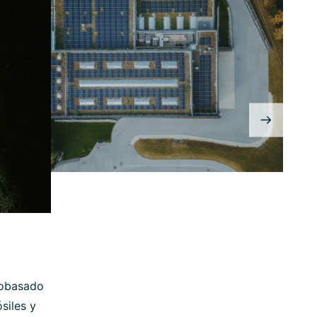
iobasado
siles y