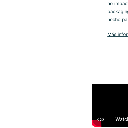
no impact
packaging
hecho par
Más info