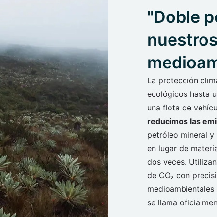
"Doble po
nuestros
medioam
La protección clim
ecológicos hasta u
una flota de vehíc
reducimos las em
petróleo mineral y
en lugar de materi
dos veces. Utiliza
de CO₂ con precisi
medioambientales 
se llama oficialme