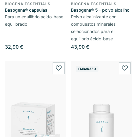
BIOGENA ESSENTIALS
BIOGENA ESSENTIALS
Basogena® cápsulas
Basogena® 5 - polvo alcalino
Para un equilibrio ácido-base
Polvo alcalinizante con
equilibrado
compuestos minerales
seleccionados para el
equilibrio ácido-base
32,90 €
43,90 €
EMBARAZO
wishlist.add
wishl