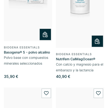
BIOGENA ESSENTIALS
Basogena® 5 - polvo alcalino
BIOGENA ESSENTIALS
Polvo base con compuestos
Nutrifem CalMagOcean®
minerales seleccionados
Con calcio y magnesio para el
embarazo y la lactancia
35,90 €
40,90 €
wishlist.add
wishl