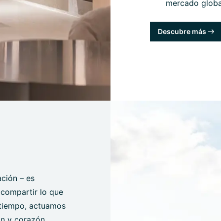
mercado globa
Descubre más
ción – es
, compartir lo que
 tiempo, actuamos
ón y corazón.