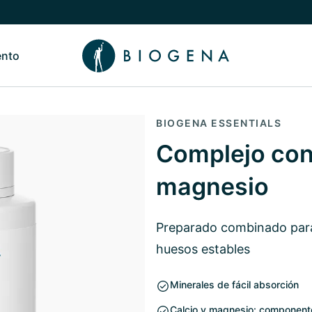
ento
de Nosotros
Alternar submenú de Conocimiento
BIOGENA ESSENTIALS
Complejo con 
magnesio
Preparado combinado para
huesos estables
Minerales de fácil absorción
Calcio y magnesio: component