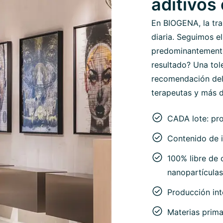
aditivos
En BIOGENA, la tra
diaria. Seguimos el
predominantemente 
resultado? Una tol
recomendación del
terapeutas y más d
CADA lote: pr
Contenido de i
100% libre de c
nanopartículas
Producción in
Materias prima