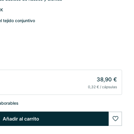
 K
 tejido conjuntivo
38,90 €
0,32 € / cápsulas
laborables
Añadir al carrito
wishlist