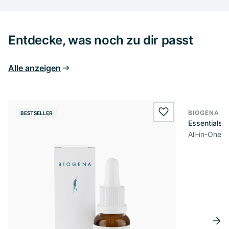
Entdecke, was noch zu dir passt
Alle anzeigen
BIOGENA S
BESTSELLER
wishlist.add
Essentials
All-in-One 