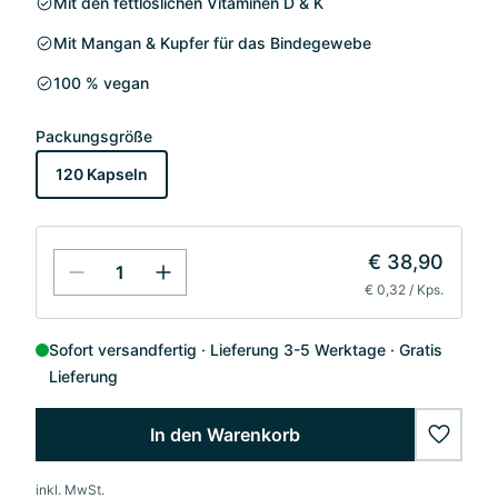
Mit den fettlöslichen Vitaminen D & K
Mit Mangan & Kupfer für das Bindegewebe
100 % vegan
Packungsgröße
120 Kapseln
€ 38,90
€ 0,32 / Kps.
Sofort versandfertig
Lieferung 3-5 Werktage
Gratis
Lieferung
In den Warenkorb
wishlis
inkl. MwSt.