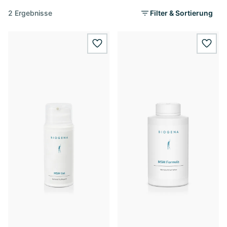
2 Ergebnisse
Filter & Sortierung
wishlist.add
wishl