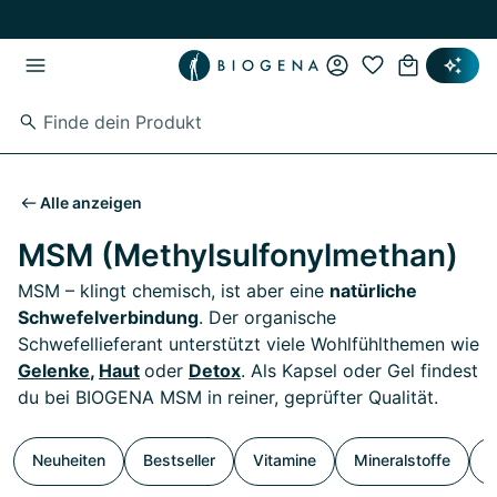
Zum Hauptinhalt springen
Zur Hauptnavigation springen
Alle anzeigen
MSM (Methylsulfonylmethan)
MSM – klingt chemisch, ist aber eine
natürliche
Schwefelverbindung
. Der organische
Schwefellieferant unterstützt viele Wohlfühlthemen wie
Gelenke
,
Haut
oder
Detox
. Als Kapsel oder Gel findest
du bei BIOGENA MSM in reiner, geprüfter Qualität.
Neuheiten
Bestseller
Vitamine
Mineralstoffe
S