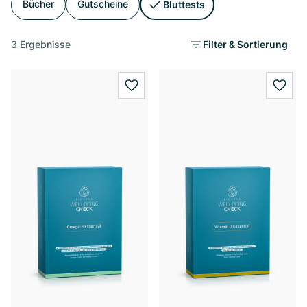
Bücher
Gutscheine
Bluttests
3 Ergebnisse
Filter & Sortierung
wishlist.add
wishl