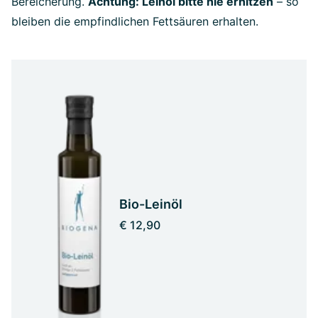
Bereicherung.
Achtung: Leinöl bitte nie erhitzen
– so
bleiben die empfindlichen Fettsäuren erhalten.
Bio-Leinöl
€ 12,90