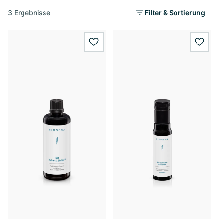
3 Ergebnisse
Filter & Sortierung
wishlist.add
wishl