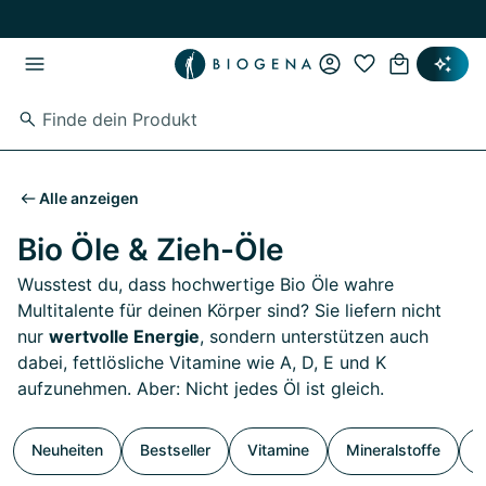
Zum Hauptinhalt springen
Zur Hauptnavigation springen
Alle anzeigen
Bio Öle & Zieh-Öle
Wusstest du, dass hochwertige Bio Öle wahre
Multitalente für deinen Körper sind? Sie liefern nicht
nur
wertvolle Energie
, sondern unterstützen auch
dabei, fettlösliche Vitamine wie A, D, E und K
aufzunehmen. Aber: Nicht jedes Öl ist gleich.
Neuheiten
Bestseller
Vitamine
Mineralstoffe
S