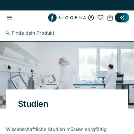
Zum Hauptinhalt springen
Zur Hauptnavigation springen
Studien
Wissenschaftliche Studien müssen sorgfältig