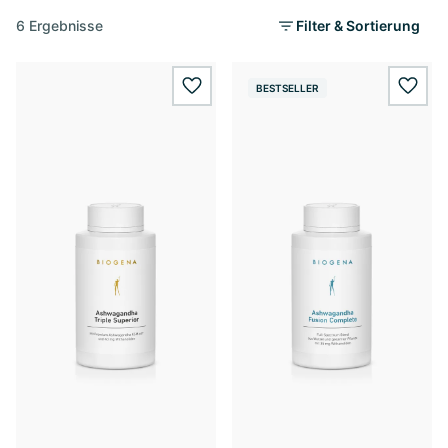
6 Ergebnisse
Filter & Sortierung
BESTSELLER
wishlist.add
wishl