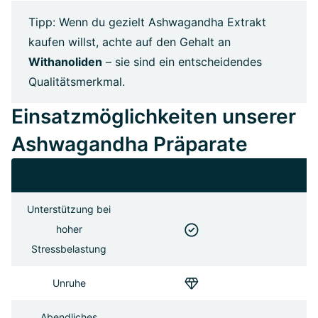
Tipp: Wenn du gezielt Ashwagandha Extrakt
kaufen willst, achte auf den Gehalt an
Withanoliden
– sie sind ein entscheidendes
Qualitätsmerkmal.
Einsatzmöglichkeiten unserer
Ashwagandha Präparate
Ashwagandha Formula
Amino-Abe
Unterstützung bei
hoher
Stressbelastung
Unruhe
Abendliches