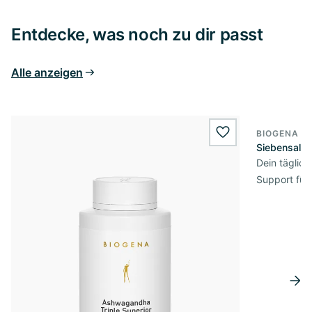
Entdecke, was noch zu dir passt
Alle anzeigen
BIOGENA E
BESTSELL
wishlist.add
Siebensalz
Dein täglic
Support für