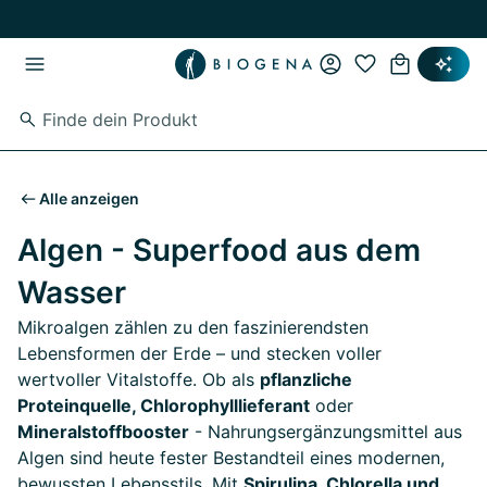
Zum Hauptinhalt springen
Zur Hauptnavigation springen
Alle anzeigen
Algen - Superfood aus dem
Wasser
Mikroalgen zählen zu den faszinierendsten
Lebensformen der Erde – und stecken voller
wertvoller Vitalstoffe. Ob als
pflanzliche
Proteinquelle, Chlorophylllieferant
oder
Mineralstoffbooster
- Nahrungsergänzungsmittel aus
Algen sind heute fester Bestandteil eines modernen,
bewussten Lebensstils. Mit
Spirulina, Chlorella und