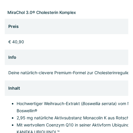
MiraChol 3.0® Cholesterin Komplex
Preis
€ 40,90
Info
Deine natürlich-clevere Premium-Formel zur Cholesterinregulier
Inhalt
Hochwertiger Weihrauch-Extrakt (
Boswellia serrata
) vom Ma
Boswellin®
2,95 mg natürliche Aktivsubstanz Monacolin K aus Rotschim
Mit wertvollem Coenzym Q10 in seiner Aktivform Ubiquinol
KANEKA UBIQUINOL™