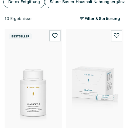
Detox Entgiftung
Säure-Basen-Haushalt Nahrungsergänzu
10 Ergebnisse
Filter & Sortierung
BESTSELLER
wishlist.add
wishl