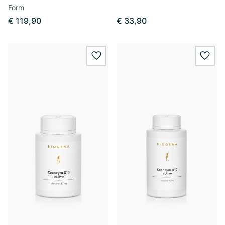
Form
€ 119,90
€ 33,90
wishlist.add
wishl