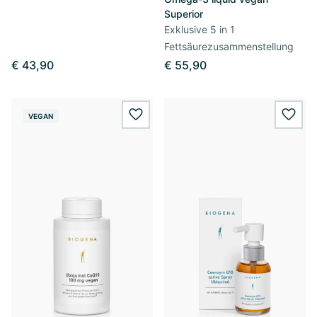
Superior
Exklusive 5 in 1
Fettsäurezusammenstellung
€ 43,90
€ 55,90
VEGAN
wishlist.add
wishl