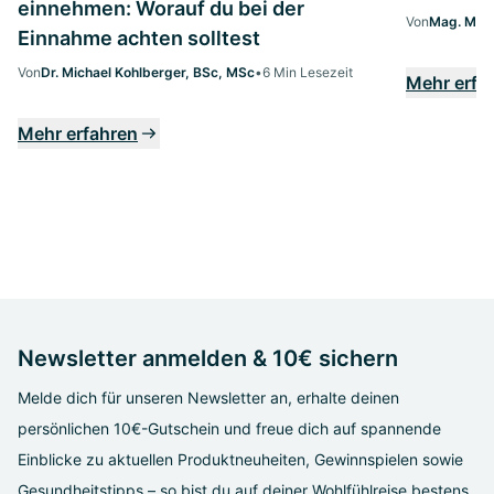
einnehmen: Worauf du bei der
Von
Mag. Marg
Einnahme achten solltest
Von
Dr. Michael Kohlberger, BSc, MSc
•
6 Min Lesezeit
Mehr erfa
Mehr erfahren
Newsletter anmelden & 10€ sichern
Melde dich für unseren Newsletter an, erhalte deinen
persönlichen 10€-Gutschein und freue dich auf spannende
Einblicke zu aktuellen Produktneuheiten, Gewinnspielen sowie
Gesundheitstipps – so bist du auf deiner Wohlfühlreise bestens