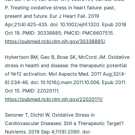
P. Treating oxidative stress in heart failure: past,
present and future. Eur J Heart Fail. 2019
Apr;21(4):425-435. doi: 10.1002/ejhf.1320. Epub 2018
Oct 19. PMID: 30338885; PMCID: PMC6607515.
https://pubmed.ncbi.nlm.nih.gov/30338885/
Hybertson BM, Gao B, Bose SK, McCord JM. Oxidative
stress in health and disease: the therapeutic potential
of Nrf2 activation. Mol Aspects Med. 2011 Aug;32(4-
6):234-46. doi: 10.1016/j.mam.2011.10.006. Epub 2011
Oct 15. PMID: 22020111.
https://pubmed.ncbi.nlm.nih.gov/22020111/
Senoner T, Dichtl W. Oxidative Stress in
Cardiovascular Diseases: Still a Therapeutic Target?
Nutrients. 2019 Sep 4;11(9):2090. doi: