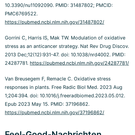
10.3390/nu11092090. PMID: 31487802; PMCID:
PMC6769522.
https://pubmed.ncbi.nlm.nih.gov/31487802/
Gorrini C, Harris IS, Mak TW. Modulation of oxidative
stress as an anticancer strategy. Nat Rev Drug Discov.
2013 Dec;12(12):931-47. doi: 10.1038/nrd4002. PMID:
24287781.
https://pubmed.ncbi.nlm.nih.gov/24287781/
Van Breusegem F, Remacle C. Oxidative stress
responses in plants. Free Radic Biol Med. 2023 Aug
1;204:394. doi: 10.1016/j.freeradbiomed.2023.05.012.
Epub 2023 May 15.
PMID: 37196862.
https://pubmed.ncbi.nlm.nih.gov/37196862/
Feel-Good-Nachrichten