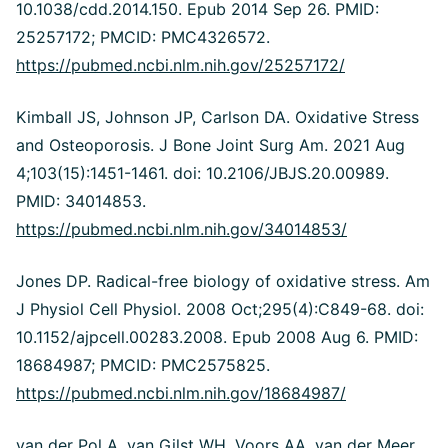
10.1038/cdd.2014.150. Epub 2014 Sep 26. PMID:
25257172; PMCID: PMC4326572.
https://pubmed.ncbi.nlm.nih.gov/25257172/
Kimball JS, Johnson JP, Carlson DA. Oxidative Stress
and Osteoporosis. J Bone Joint Surg Am. 2021 Aug
4;103(15):1451-1461. doi: 10.2106/JBJS.20.00989.
PMID: 34014853.
https://pubmed.ncbi.nlm.nih.gov/34014853/
Jones DP. Radical-free biology of oxidative stress. Am
J Physiol Cell Physiol. 2008 Oct;295(4):C849-68. doi:
10.1152/ajpcell.00283.2008. Epub 2008 Aug 6. PMID:
18684987; PMCID: PMC2575825.
https://pubmed.ncbi.nlm.nih.gov/18684987/
van der Pol A, van Gilst WH, Voors AA, van der Meer