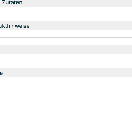
& Zutaten
ukthinweise
e