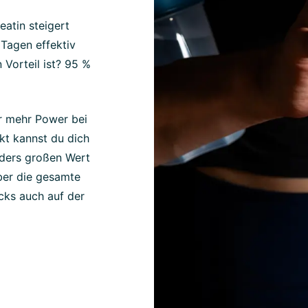
eatin steigert
 Tagen effektiv
 Vorteil ist? 95 %
r mehr Power bei
kt kannst du dich
nders großen Wert
über die gesamte
cks auch auf der