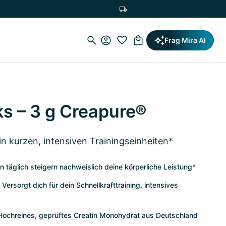
Versandkostenfrei ab 19,90€
Frag Mira AI
ks – 3 g Creapure®
in kurzen, intensiven Trainingseinheiten*
in täglich steigern nachweislich deine körperliche Leistung*
Versorgt dich für dein Schnellkrafttraining, intensives
Hochreines, geprüftes Creatin Monohydrat aus Deutschland