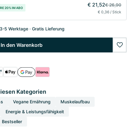
€ 21,52
€ 26,90
RE 20% IM ABO
€ 0,36 / Stick
 3-5 Werktage
Gratis Lieferung
In den Warenkorb
wishlist
diesen Kategorien
ss
Vegane Ernährung
Muskelaufbau
Energie & Leistungsfähigkeit
Bestseller