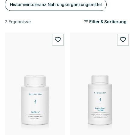
Histaminintoleranz Nahrungsergänzungsmittel
7 Ergebnisse
Filter & Sortierung
wishlist.add
wishl