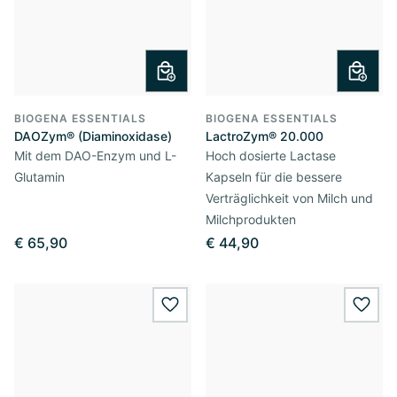
BIOGENA ESSENTIALS
BIOGENA ESSENTIALS
DAOZym® (Diaminoxidase)
LactroZym® 20.000
Mit dem DAO-Enzym und L-
Hoch dosierte Lactase
Glutamin
Kapseln für die bessere
Verträglichkeit von Milch und
Milchprodukten
€ 65,90
€ 44,90
wishlist.add
wishl