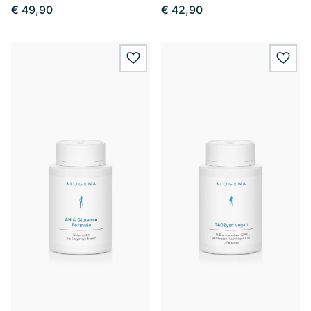
€ 49,90
€ 42,90
wishlist.add
wishl