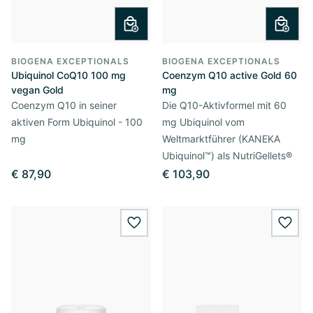
BIOGENA EXCEPTIONALS
BIOGENA EXCEPTIONALS
Ubiquinol CoQ10 100 mg
Coenzym Q10 active Gold 60
vegan Gold
mg
Coenzym Q10 in seiner
Die Q10-Aktivformel mit 60
aktiven Form Ubiquinol - 100
mg Ubiquinol vom
mg
Weltmarktführer (KANEKA
Ubiquinol™) als NutriGellets®
€ 87,90
€ 103,90
wishlist.add
wishl