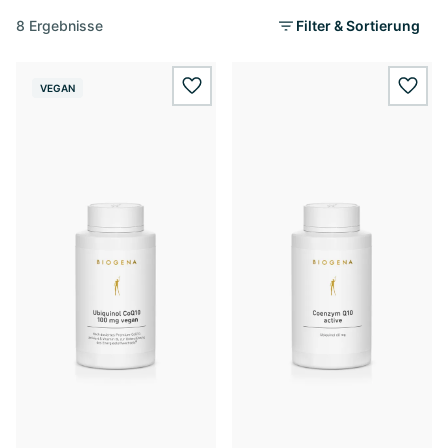
8 Ergebnisse
Filter & Sortierung
VEGAN
wishlist.add
wishl