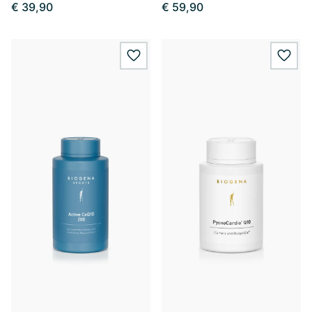
€ 39,90
€ 59,90
wishlist.add
wishl