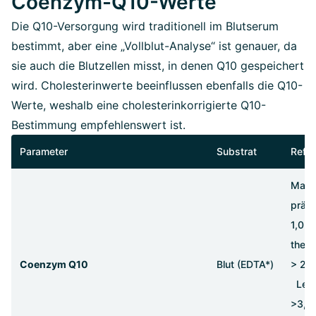
Coenzym-Q10-Werte
Die Q10-Versorgung wird traditionell im Blutserum
bestimmt, aber eine „Vollblut-Analyse“ ist genauer, da
sie auch die Blutzellen misst, in denen Q10 gespeichert
wird. Cholesterinwerte beeinflussen ebenfalls die Q10-
Werte, weshalb eine cholesterinkorrigierte Q10-
Bestimmung empfehlenswert ist.
Parameter
Substrat
Refe
Mange
präve
1,0 -
thera
Coenzym Q10
Blut (EDTA*)
> 2,5
Leist
>3,0 