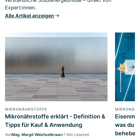
verständliche Studienergebnisse – direkt von
Expert:innen.
Alle Artikel anzeigen
MIKRONÄHRSTOFFE
MIKRONÄH
Mikronährstoffe erklärt - Definition &
Eisenman
Tipps für Kauf & Anwendung
was du t
beheben
Von
Mag. Margit Weichselbraun
•
1 Min Lesezeit