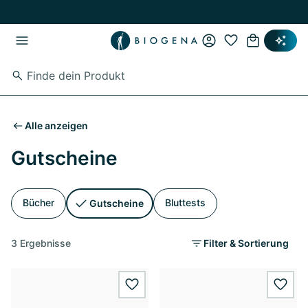
Zum Hauptinhalt springen
Zur Hauptnavigation springen
Alle anzeigen
Gutscheine
Bücher
Bluttests
Gutscheine
3 Ergebnisse
Filter & Sortierung
wishlist.add
wishl