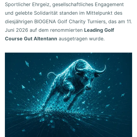
Sportlicher Ehrgeiz, gesellschaftliches Engagement
und gelebte Solidarität standen im Mittelpunkt des
diesjährigen BIOGENA Golf Charity Turniers, das am 11.
Juni 2026 auf dem renommierten
Leading Golf
Course Gut Altentann
ausgetragen wurde.