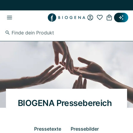
Zum Hauptinhalt springen
Zur Hauptnavigation springen
BIOGENA Pressebereich
Pressetexte
Pressebilder