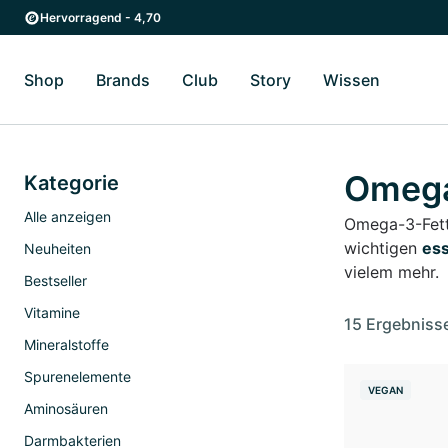
Zum Hauptinhalt springen
Zur Hauptnavigation springen
Hervorragend - 4,70
Shop
Brands
Club
Story
Wissen
Zum Untermenü Shop umschalten
Zum Untermenü Brands umschalten
Zum Untermenü Club umschalten
Zum Untermenü Story ums
Zum Unter
Omega
Kategorie
Alle anzeigen
Omega-3-Fett
wichtigen
ess
Neuheiten
vielem mehr.
Bestseller
Vitamine
15 Ergebniss
Mineralstoffe
Spurenelemente
VEGAN
Aminosäuren
Darmbakterien