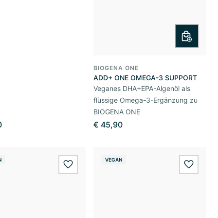
BIOGENA ONE
ADD+ ONE OMEGA-3 SUPPORT
Veganes DHA+EPA-Algenöl als
flüssige Omega-3-Ergänzung zu
BIOGENA ONE
0
€ 45,90
N
VEGAN
wishlist.add
wishlis