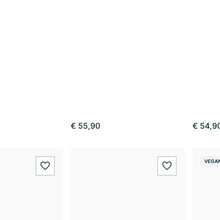
€ 55,90
€ 54,9
VEGA
wishlist.add
wishlist.add