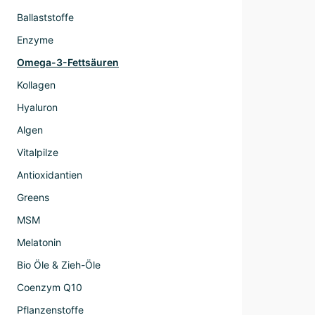
Ballaststoffe
Enzyme
Omega-3-Fettsäuren
Kollagen
Hyaluron
Algen
Vitalpilze
Antioxidantien
Greens
MSM
Melatonin
Bio Öle & Zieh-Öle
Coenzym Q10
Pflanzenstoffe