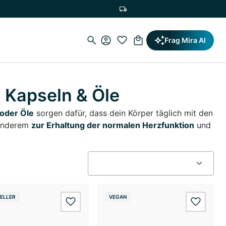
Versandkostenfrei ab 19,90€
Frag Mira AI
Kapseln & Öle
oder Öle
sorgen dafür, dass dein Körper täglich mit den
 anderem
zur Erhaltung der normalen Herzfunktion
und
ELLER
VEGAN
wishlist.add
wishlis