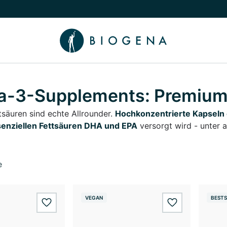
chalten
menü Wissen umschalten
-3-Supplements: Premium 
säuren sind echte Allrounder.
Hochkonzentrierte Kapseln 
enziellen Fettsäuren DHA und EPA
versorgt wird - unter
e
VEGAN
BESTS
wishlist.add
wishlist.add