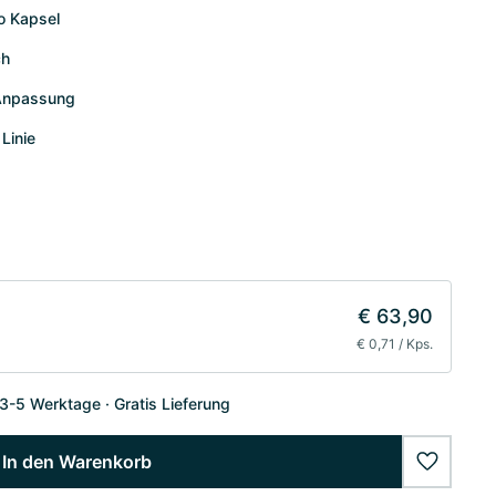
o Kapsel
ch
 Anpassung
Linie
€ 63,90
€ 0,71 / Kps.
 3-5 Werktage
Gratis Lieferung
In den Warenkorb
wishlist