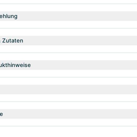
ehlung
& Zutaten
ukthinweise
e