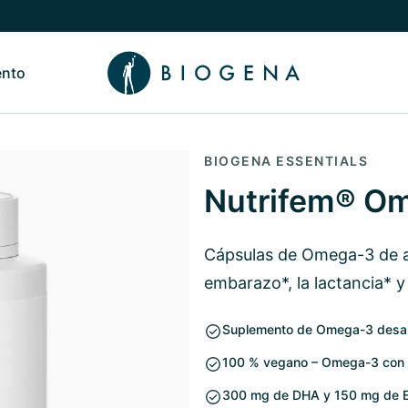
ento
de Nosotros
Alternar submenú de Conocimiento
BIOGENA ESSENTIALS
Nutrifem® O
Cápsulas de Omega-3 de al
embarazo*, la lactancia* 
Suplemento de Omega-3 desarro
100 % vegano – Omega-3 con ac
300 mg de DHA y 150 mg de E