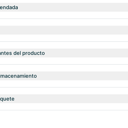
mendada
antes del producto
almacenamiento
aquete