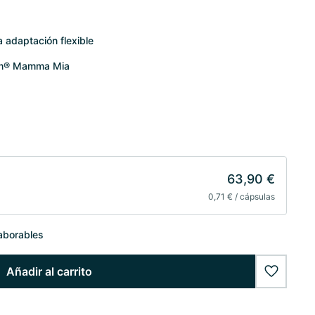
adaptación flexible
ifem® Mamma Mia
63,90 €
0,71 € / cápsulas
laborables
Añadir al carrito
wishlist