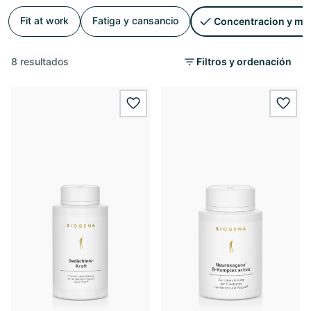
Fit at work
Fatiga y cansancio
Concentracion y me
8 resultados
Filtros y ordenación
wishlist.add
wishl