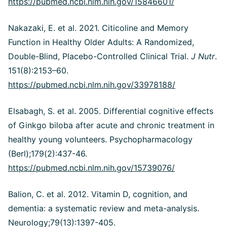
https://pubmed.ncbi.nlm.nih.gov/15846601/
Nakazaki, E. et al. 2021. Citicoline and Memory
Function in Healthy Older Adults: A Randomized,
Double-Blind, Placebo-Controlled Clinical Trial.
J Nutr
.
151(8):2153–60.
https://pubmed.ncbi.nlm.nih.gov/33978188/
Elsabagh, S. et al. 2005. Differential cognitive effects
of Ginkgo biloba after acute and chronic treatment in
healthy young volunteers. Psychopharmacology
(Berl);179(2):437-46.
https://pubmed.ncbi.nlm.nih.gov/15739076/
Balion, C. et al. 2012. Vitamin D, cognition, and
dementia: a systematic review and meta-analysis.
Neurology;79(13):1397-405.