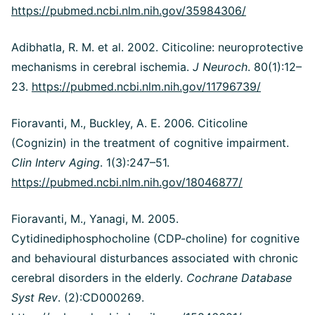
https://pubmed.ncbi.nlm.nih.gov/35984306/
Adibhatla, R. M. et al. 2002. Citicoline: neuroprotective
mechanisms in cerebral ischemia.
J Neuroch
. 80(1):12–
23.
https://pubmed.ncbi.nlm.nih.gov/11796739/
Fioravanti, M., Buckley, A. E. 2006. Citicoline
(Cognizin) in the treatment of cognitive impairment.
Clin Interv Aging
. 1(3):247–51.
https://pubmed.ncbi.nlm.nih.gov/18046877/
Fioravanti, M., Yanagi, M. 2005.
Cytidinediphosphocholine (CDP-choline) for cognitive
and behavioural disturbances associated with chronic
cerebral disorders in the elderly.
Cochrane Database
Syst Rev
. (2):CD000269.