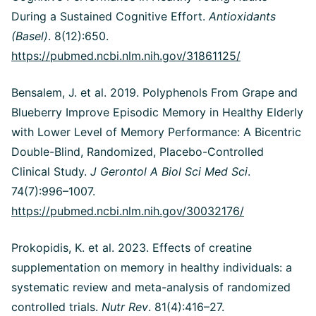
During a Sustained Cognitive Effort.
Antioxidants
(Basel)
. 8(12):650.
https://pubmed.ncbi.nlm.nih.gov/31861125/
Bensalem, J. et al. 2019. Polyphenols From Grape and
Blueberry Improve Episodic Memory in Healthy Elderly
with Lower Level of Memory Performance: A Bicentric
Double-Blind, Randomized, Placebo-Controlled
Clinical Study.
J Gerontol A Biol Sci Med Sci
.
74(7):996–1007.
https://pubmed.ncbi.nlm.nih.gov/30032176/
Prokopidis, K. et al. 2023. Effects of creatine
supplementation on memory in healthy individuals: a
systematic review and meta-analysis of randomized
controlled trials.
Nutr Rev
. 81(4):416–27.