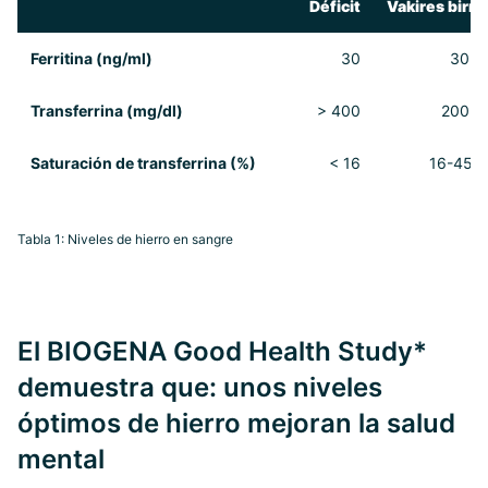
Déficit
Vakires birn
Ferritina (ng/ml)
30
30 -
Trans­ferrina (mg/dl)
> 400
200 -
Saturación de transferrina
(%)
< 16
16-45
Tabla 1: Niveles de hierro en sangre
El BIOGENA Good Health Study*
demuestra que: unos niveles
óptimos de hierro mejoran la salud
mental