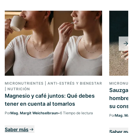
MICRONUTRIENTES | ANTI-ESTRÉS Y BIENESTAR
MICRONUTR
| NUTRICIÓN
Sauzgatil
Magnesio y café juntos: Qué debes
hombres 
tener en cuenta al tomarlos
su cons
Por
Mag. Margit Weichselbraun
•
6 Tiempo de lectura
Por
Mag. Marg
Saber más
Saber màs