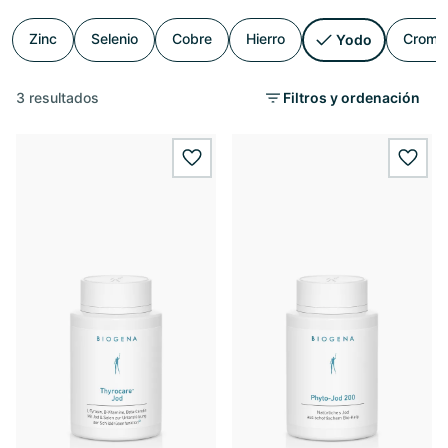
Zinc
Selenio
Cobre
Hierro
Cromo
Yodo
3 resultados
Filtros y ordenación
wishlist.add
wishl