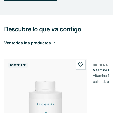
Descubre lo que va contigo
Ver todos los productos
BIOGENA E
BESTSELLER
BESTSELL
wishlist.add
Vitamina D3
Vitamina D3 
calidad, en 