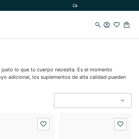
Envío gratuito a partir de 75 €
 justo lo que tu cuerpo necesita. Es el momento
oyo adicional, los suplementos de alta calidad pueden
wishlist.add
wishlis