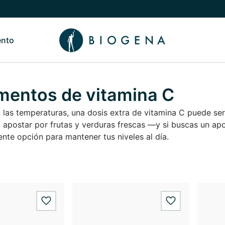
ento
de Nosotros
Alternar submenú de Conocimiento
mentos de vitamina C
las temperaturas, una dosis extra de vitamina C puede ser
 apostar por frutas y verduras frescas —y si buscas un ap
ente opción para mantener tus niveles al día.
wishlist.add
wishlist.add