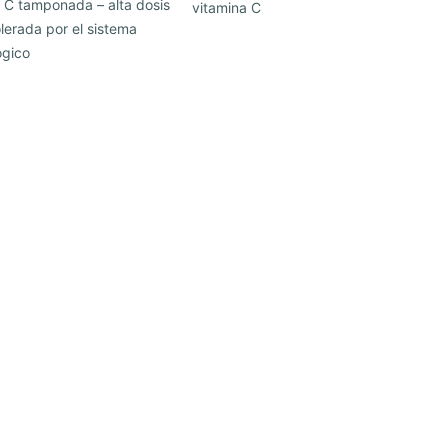
 C tamponada – alta dosis
vitamina C
olerada por el sistema
ógico