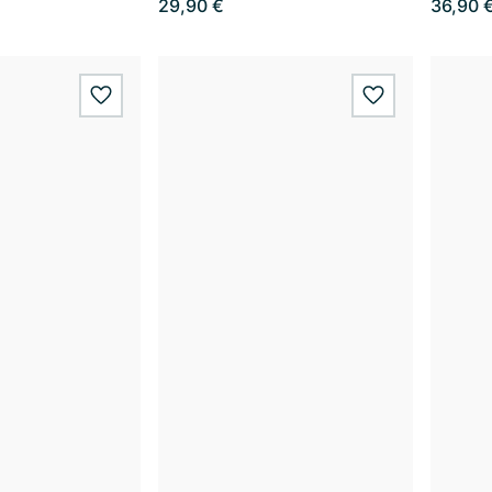
29,90 €
36,90 
wishlist.add
wishlist.add