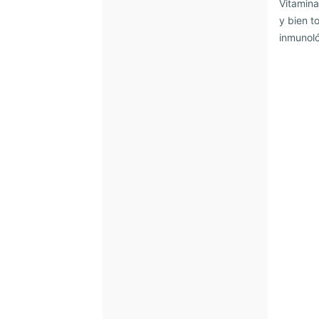
Vitamina
y bien t
inmunol