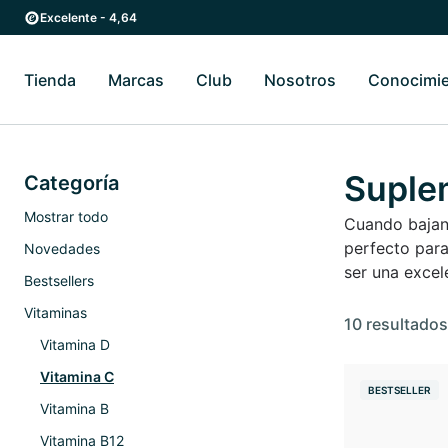
Ir al contenido principal
Ir a la navegación principal
Excelente - 4,64
Tienda
Marcas
Club
Nosotros
Conocimi
Alternar submenú de Tienda
Alternar submenú de Marcas
Alternar submenú 
Suple
Categoría
Mostrar todo
Cuando bajan 
perfecto para
Novedades
ser una excel
Bestsellers
Vitaminas
10 resultados
Vitamina D
Vitamina C
BESTSELLER
Vitamina B
Vitamina B12