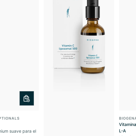
PTIONALS
BIOGEN
Vitamin
L-A
mium suave para el