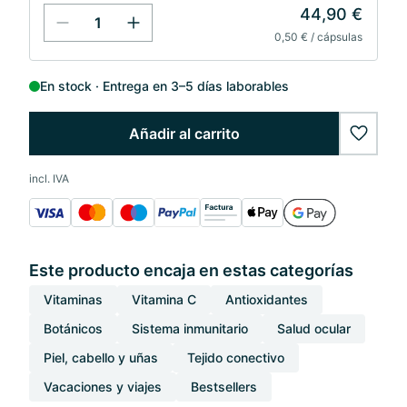
44,90 €
0,50 € / cápsulas
En stock
Entrega en 3–5 días laborables
Añadir al carrito
wishlis
incl. IVA
Este producto encaja en estas categorías
Vitaminas
Vitamina C
Antioxidantes
Botánicos
Sistema inmunitario
Salud ocular
Piel, cabello y uñas
Tejido conectivo
Vacaciones y viajes
Bestsellers