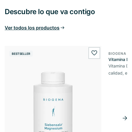
Descubre lo que va contigo
Ver todos los productos
BIOGENA E
BESTSELLER
BESTSELL
wishlist.add
Vitamina D3
Vitamina D3 
calidad, en 