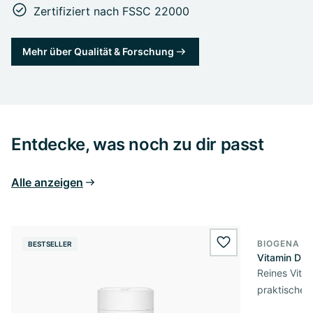
Zertifiziert nach FSSC 22000
Mehr über Qualität & Forschung
Entdecke, was noch zu dir passt
Alle anzeigen
BIOGENA E
BESTSELLER
BESTSELL
wishlist.add
Vitamin D3 
Reines Vita
praktischer