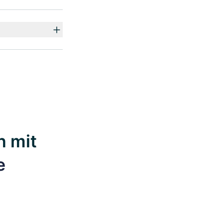
n mit
e