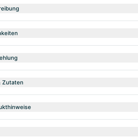
reibung
hkeiten
ehlung
& Zutaten
ukthinweise