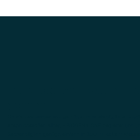
Deine tägliche Routine – 
gemacht
Ob als
bewusstes Morgenritual
oder als
tägliche Rout
anspruchsvollen Alltag – BIOGENA ONE begleitet und unt
Sachet täglich genügt: einfach in
300 ml kaltem Wasse