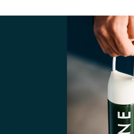
einfach
ine
im
erstützt dich. Ein
r auflösen
,