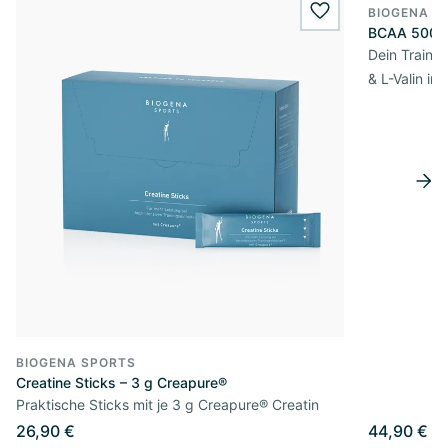
BIOGENA S
wishlist.add
BCAA 500
Dein Traini
& L-Valin im
BIOGENA SPORTS
Creatine Sticks – 3 g Creapure®
Praktische Sticks mit je 3 g Creapure® Creatin
26,90 €
44,90 €