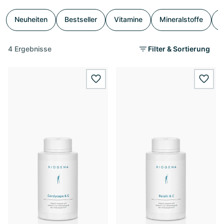
Neuheiten
Bestseller
Vitamine
Mineralstoffe
S
4 Ergebnisse
Filter & Sortierung
wishlist.add
wishl