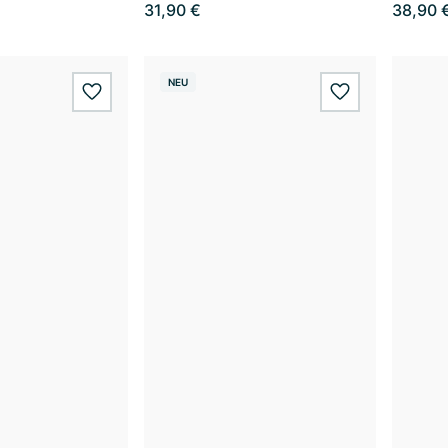
31,90 €
38,90 
NEU
wishlist.add
wishlist.add