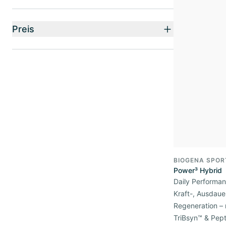
Preis
BIOGENA SPOR
Power³ Hybrid
Daily Performan
Kraft-, Ausdaue
Regeneration – 
TriBsyn™ & Pep