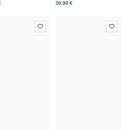
€
39,90 €
wishlist.add
wishlis