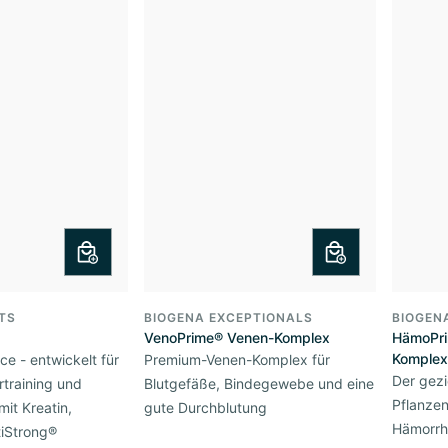
TS
BIOGENA EXCEPTIONALS
BIOGEN
VenoPrime® Venen-Komplex
HämoPri
Komplex
ce - entwickelt für
Premium-Venen-Komplex für
Der gezi
rtraining und
Blutgefäße, Bindegewebe und eine
Pflanzen
mit Kreatin,
gute Durchblutung
Hämorrh
tiStrong®