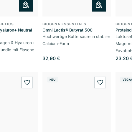
HETICS
BIOGENA ESSENTIALS
BIOGEN
yaluron+ Neutral
Omni Lactis® Butyrat 500
Proteind
Hochwertige Buttersäure in stabiler
Laktosef
lagen & Hyaluron+
Calcium-Form
Magermi
bundle mit Flasche
Favaboh
32,90 €
23,20 
NEU
VEGA
wishlist.add
wishlist.add