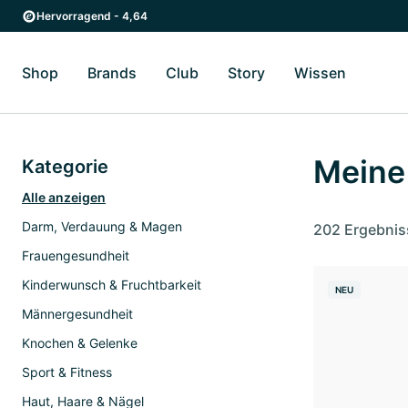
Zum Hauptinhalt springen
Zur Hauptnavigation springen
Hervorragend - 4,64
Shop
Brands
Club
Story
Wissen
Zum Untermenü Shop umschalten
Zum Untermenü Brands umschalten
Zum Untermenü Club umschalten
Zum Untermenü Story ums
Zum Unter
Meine
Kategorie
Alle anzeigen
Darm, Verdauung & Magen
202 Ergebnis
Frauengesundheit
Kinderwunsch & Fruchtbarkeit
NEU
Männergesundheit
Knochen & Gelenke
Sport & Fitness
Haut, Haare & Nägel