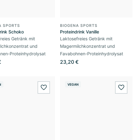
A SPORTS
BIOGENA SPORTS
rink Schoko
Proteindrink Vanille
reies Getränk mit
Laktosefreies Getränk mit
lchkonzentrat und
Magermilchkonzentrat und
nen-Proteinhydrolysat
Favabohnen-Proteinhydrolysat
€
23,20 €
N
VEGAN
wishlist.add
wishlis