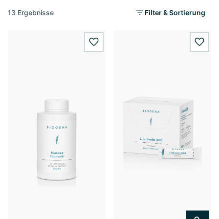
13 Ergebnisse
Filter & Sortierung
wishlist.add
wishl