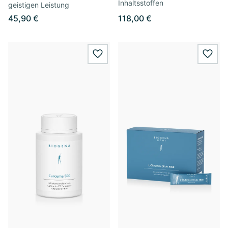
Inhaltsstoffen
geistigen Leistung
45,90 €
118,00 €
wishlist.add
wishl