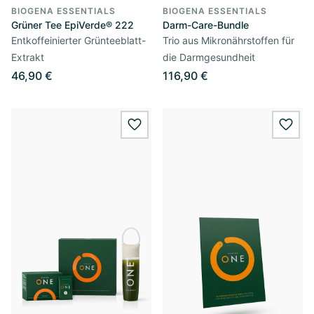
BIOGENA ESSENTIALS
BIOGENA ESSENTIALS
Grüner Tee EpiVerde® 222
Darm-Care-Bundle
Entkoffeinierter Grünteeblatt-
Trio aus Mikronährstoffen für
Extrakt
die Darmgesundheit
46,90 €
116,90 €
wishlist.add
wishl