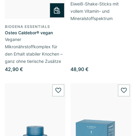
Eiweiß-Shake-Sticks mit
vollem Vitamin- und
Mineralstoffspektrum
BIOGENA ESSENTIALS
Osteo Caldebor® vegan
Veganer
Mikronährstoffkomplex für
den Erhalt stabiler Knochen –
ganz ohne tierische Zusätze
42,90 €
48,90 €
wishlist.add
wishl