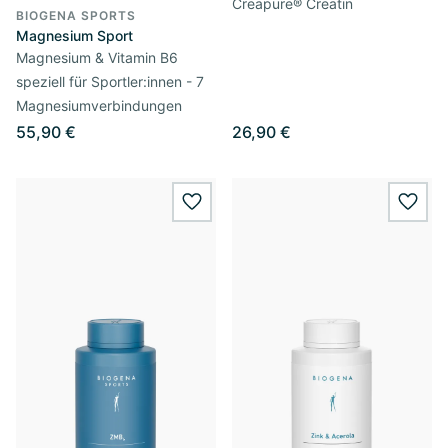
Creapure® Creatin
BIOGENA SPORTS
Magnesium Sport
Magnesium & Vitamin B6
speziell für Sportler:innen - 7
Magnesiumverbindungen
55,90 €
26,90 €
wishlist.add
wishl