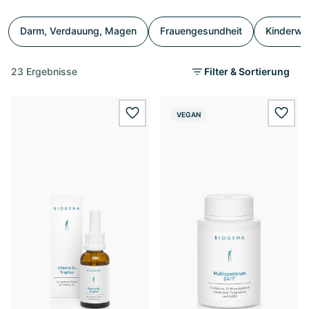
Darm, Verdauung, Magen
Frauengesundheit
Kinderwu
23 Ergebnisse
Filter & Sortierung
VEGAN
wishlist.add
wishl