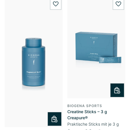
wishlist.add
wishl
BIOGENA SPORTS
Creatine Sticks – 3 g
Creapure®
Praktische Sticks mit je 3 g