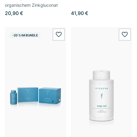
organischem Zinkgluconat
20,90 €
41,90 €
-20 % IM BUNDLE
wishlist.add
wishl