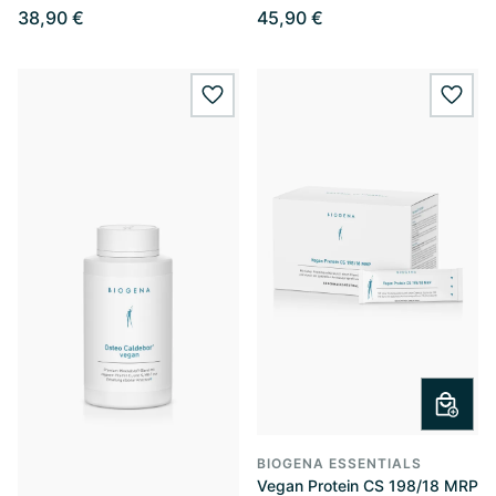
38,90 €
45,90 €
wishlist.add
wishl
BIOGENA ESSENTIALS
Vegan Protein CS 198/18 MRP