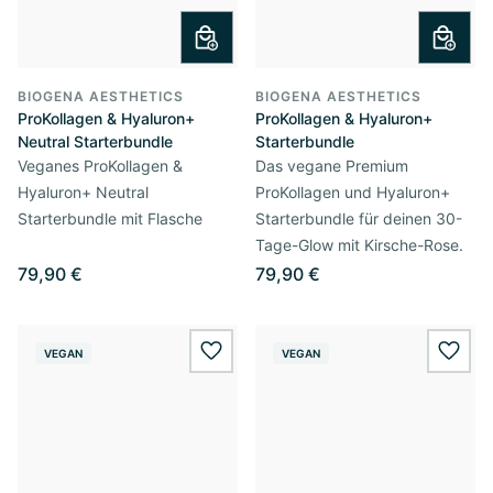
BIOGENA AESTHETICS
BIOGENA AESTHETICS
ProKollagen & Hyaluron+
ProKollagen & Hyaluron+
Neutral Starterbundle
Starterbundle
Veganes ProKollagen &
Das vegane Premium
Hyaluron+ Neutral
ProKollagen und Hyaluron+
Starterbundle mit Flasche
Starterbundle für deinen 30-
Tage-Glow mit Kirsche-Rose.
79,90 €
79,90 €
VEGAN
VEGAN
wishlist.add
wishl