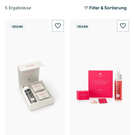
5 Ergebnisse
Filter & Sortierung
VEGAN
VEGAN
wishlist.add
wishl