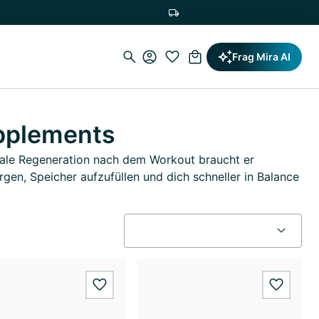
Versandkostenfrei ab 19,90€
Frag Mira AI
pplements
timale Regeneration nach dem Workout braucht er
en, Speicher aufzufüllen und dich schneller in Balance
wishlist.add
wishlis