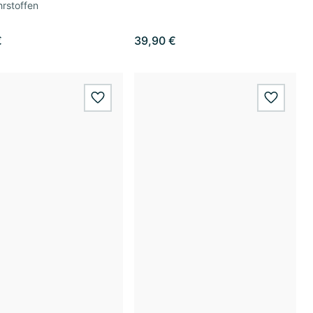
rstoffen
€
39,90 €
wishlist.add
wishlis