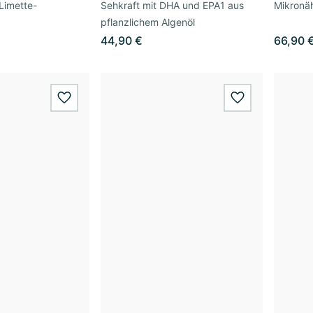
Limette-
Sehkraft mit DHA und EPA1 aus
Mikronäh
pflanzlichem Algenöl
44,90 €
66,90 
wishlist.add
wishlist.add