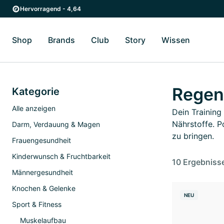
Zum Hauptinhalt springen
Zur Hauptnavigation springen
Hervorragend - 4,64
Shop
Brands
Club
Story
Wissen
Zum Untermenü Shop umschalten
Zum Untermenü Brands umschalten
Zum Untermenü Club umschalten
Zum Untermenü Story ums
Zum Unter
Regen
Kategorie
Alle anzeigen
Dein Training
Nährstoffe. P
Darm, Verdauung & Magen
zu bringen.
Frauengesundheit
Kinderwunsch & Fruchtbarkeit
10 Ergebniss
Männergesundheit
Knochen & Gelenke
NEU
Sport & Fitness
Muskelaufbau