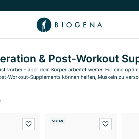
chalten
menü Wissen umschalten
eration & Post-Workout Su
 ist vorbei – aber dein Körper arbeitet weiter. Für eine op
ost-Workout-Supplements können helfen, Muskeln zu versorg
e
VEGAN
wishlist.add
wishlist.add