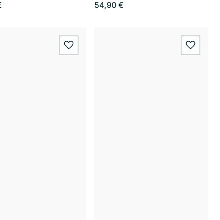
€
54,90 €
wishlist.add
wishlis