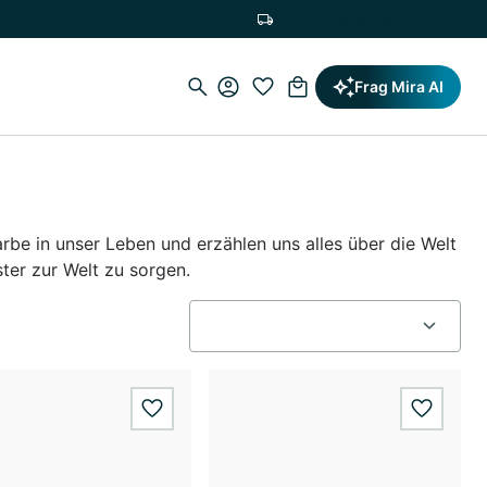
Versandkostenfrei ab 19,90€
Frag Mira AI
rbe in unser Leben und erzählen uns alles über die Welt
ter zur Welt zu sorgen.
wishlist.add
wishlis