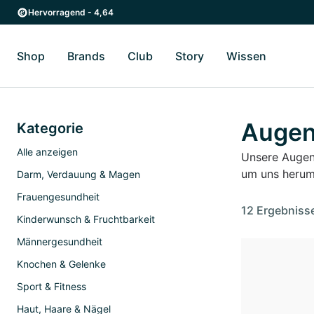
Zum Hauptinhalt springen
Zur Hauptnavigation springen
Hervorragend - 4,64
Shop
Brands
Club
Story
Wissen
Zum Untermenü Shop umschalten
Zum Untermenü Brands umschalten
Zum Untermenü Club umschalten
Zum Untermenü Story ums
Zum Unter
Augen
Kategorie
Alle anzeigen
Unsere Augen 
um uns herum.
Darm, Verdauung & Magen
Frauengesundheit
12 Ergebniss
Kinderwunsch & Fruchtbarkeit
Männergesundheit
Knochen & Gelenke
Sport & Fitness
Haut, Haare & Nägel