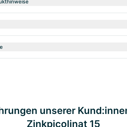
ukthinweise
e
hrungen unserer Kund:inne
Zinkpicolinat 15