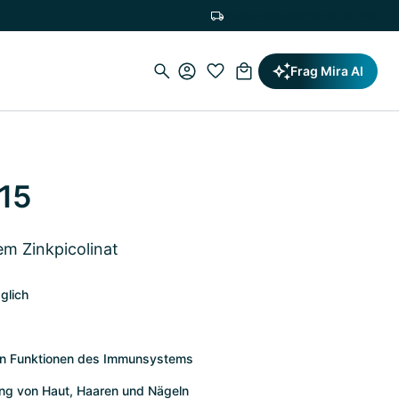
Versandkostenfrei ab 19,90€
Frag Mira AI
 15
em Zinkpicolinat
äglich
en Funktionen des Immunsystems
ltung von Haut, Haaren und Nägeln