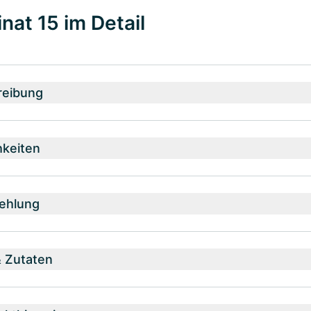
inat 15 im Detail
reibung
hkeiten
ehlung
& Zutaten