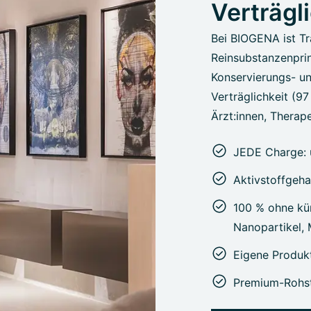
Verträgl
Bei BIOGENA ist Tr
Reinsubstanzenprin
Konservierungs- un
Verträglichkeit (9
Ärzt:innen, Therape
JEDE Charge: 
Aktivstoffgeha
100 % ohne kün
Nanopartikel,
Eigene Produk
Premium-Rohst