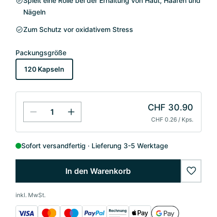
Spielt eine Rolle bei der Erhaltung von Haut, Haaren und
Nägeln
Zum Schutz vor oxidativem Stress
Packungsgröße
120 Kapseln
CHF 30.90
CHF 0.26 / Kps.
Sofort versandfertig
Lieferung 3-5 Werktage
In den Warenkorb
wishlis
inkl. MwSt.