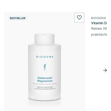
BIOGENA E
BESTSELLER
BESTSELL
wishlist.add
Vitamin D3 
Reines Vita
praktischer