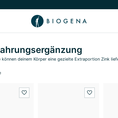
chalten
menü Wissen umschalten
Nahrungsergänzung
 können deinem Körper eine gezielte Extraportion Zink lief
e
wishlist.add
wishlist.add