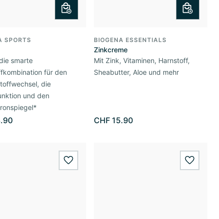
A SPORTS
BIOGENA ESSENTIALS
Zinkcreme
die smarte
Mit Zink, Vitaminen, Harnstoff,
fkombination für den
Sheabutter, Aloe und mehr
toffwechsel, die
unktion und den
ronspiegel*
.90
CHF 15.90
wishlist.add
wishlis