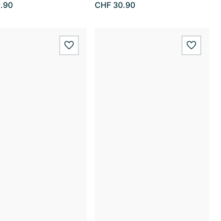
.90
CHF 30.90
wishlist.add
wishlis