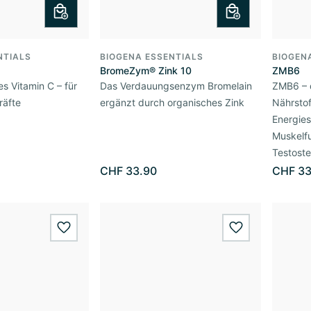
NTIALS
BIOGENA ESSENTIALS
BIOGEN
BromeZym® Zink 10
ZMB6
es Vitamin C – für
Das Verdauungsenzym Bromelain
ZMB6 – 
räfte
ergänzt durch organisches Zink
Nährstof
Energies
Muskelf
Testoste
CHF 33.90
CHF 33
wishlist.add
wishlist.add