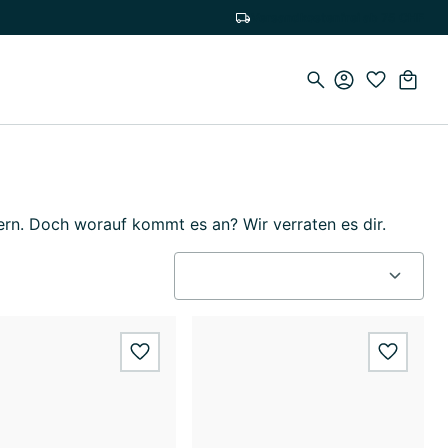
Versandkostenfrei ab 75 CHF
ern. Doch worauf kommt es an? Wir verraten es dir.
wishlist.add
wishlis