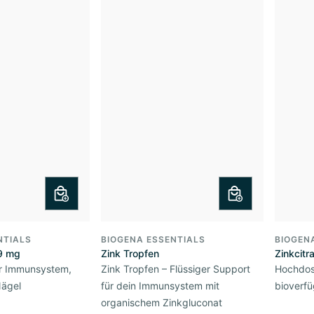
NTIALS
BIOGENA ESSENTIALS
BIOGEN
 9 mg
Zink Tropfen
Zinkcitr
ür Immunsystem,
Zink Tropfen – Flüssiger Support
Hochdosi
Nägel
für dein Immunsystem mit
bioverfü
organischem Zinkgluconat