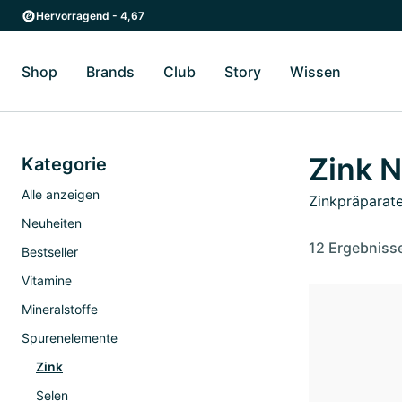
Zum Hauptinhalt springen
Zur Hauptnavigation springen
Hervorragend - 4,67
Shop
Brands
Club
Story
Wissen
Zum Untermenü Shop umschalten
Zum Untermenü Brands umschalten
Zum Untermenü Club umschalten
Zum Untermenü Story ums
Zum Unter
Zink 
Kategorie
Alle anzeigen
Zinkpräparate
Neuheiten
12 Ergebniss
Bestseller
Vitamine
Mineralstoffe
Spurenelemente
Zink
Selen